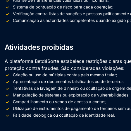
Análise de transferências volumosas ou incomuns;
Sistema de pontuação de risco para cada operação;
Verificação contra listas de sanções e pessoas politicamente
Comunicação às autoridades competentes quando exigido por
Atividades proibidas
A plataforma BetdáSorte estabelece restrições claras q
proteção contra fraudes. São consideradas violações:
Criação ou uso de múltiplas contas pelo mesmo titular;
Apresentação de documentos falsificados ou de terceiros;
Tentativas de lavagem de dinheiro ou ocultação de origem de
Manipulação de sistemas ou exploração de vulnerabilidades;
Compartilhamento ou venda de acesso a contas;
Utilização de instrumentos de pagamento de terceiros sem au
Falsidade ideológica ou ocultação de identidade real.