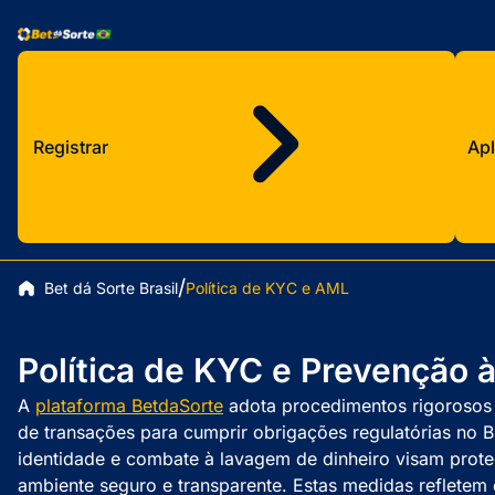
Registrar
Apl
Bet dá Sorte Brasil
Política de KYC e AML
Política de KYC e Prevenção 
A
plataforma BetdaSorte
adota procedimentos rigorosos 
de transações para cumprir obrigações regulatórias no B
identidade e combate à lavagem de dinheiro visam proteg
ambiente seguro e transparente. Estas medidas reflete