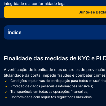
integridade e a conformidade legal.
Junte-se Betd
Índice
Finalidade das medidas de KYC e PLD
Requisitos de verificação de identidade
Medidas de prevenção à lavagem de dinheiro
Finalidade das medidas de KYC e PL
Atividades proibidas
Consequências do descumprimento
A verificação de identidade e os controles de prevençã
Responsabilidades do usuário
titularidade da conta, impedir fraudes e combater crimes
Transparência e integridade
Condições equitativas de participação para todos os usuários
Proteção de dados pessoais e informações sensíveis;
Transparência em todas as operações financeiras;
Conformidade com requisitos regulatórios brasileiros.