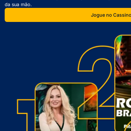
da sua mão.
Jogue no Cassino
Evolution Ga
Fornecedo
97,30%
RTP