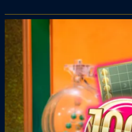
Pragmatic P
Fornecedo
97,30%
RTP