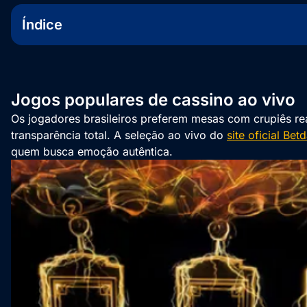
Índice
Jogos ao vivo no cassino
Roleta
Comece a jogar no cassino ao vivo
Jogos populares de cassino ao vivo
Promoções
Os jogadores brasileiros preferem mesas com crupiês re
Vantagens do cassino ao vivo
transparência total. A seleção ao vivo do
site oficial Bet
Perguntas frequentes
quem busca emoção autêntica.
Evolution Ga
Fornecedo
96,08%
RTP