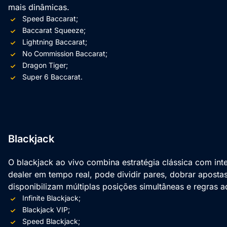
mais dinâmicas.
Speed Baccarat;
Baccarat Squeeze;
Lightning Baccarat;
No Commission Baccarat;
Dragon Tiger;
Super 6 Baccarat.
Blackjack
O blackjack ao vivo combina estratégia clássica com int
dealer em tempo real, pode dividir pares, dobrar aposta
disponibilizam múltiplas posições simultâneas e regras ad
Infinite Blackjack;
Blackjack VIP;
Speed Blackjack;