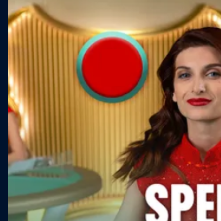
Fornecedo
99,47%
RTP