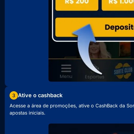
Ative o cashback
3
Acesse a área de promoções, ative o CashBack da So
apostas iniciais.