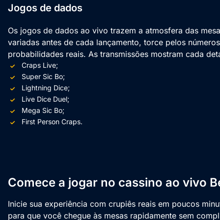
Jogos de dados
Os jogos de dados ao vivo trazem a atmosfera das mesas
variadas antes de cada lançamento, torce pelos númer
probabilidades reais. As transmissões mostram cada det
Craps Live;
Super Sic Bo;
Lightning Dice;
Live Dice Duel;
Mega Sic Bo;
First Person Craps.
Comece a jogar no cassino ao vivo B
Inicie sua experiência com crupiês reais em poucos minut
para que você chegue às mesas rapidamente sem compli